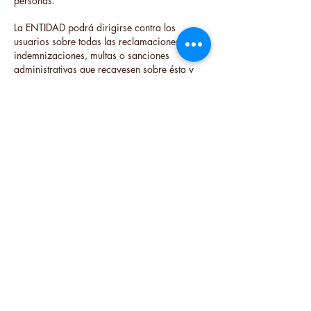
personas.
La ENTIDAD podrá dirigirse contra los
usuarios sobre todas las reclamaciones,
indemnizaciones, multas o sanciones
administrativas que recayesen sobre ésta y
sean responsabilidad directa o indirecta o
utilice algún servicio de la web sin la
diligencia debida.
Todos los usuarios que conozcan alguna
actuación que esté deteriorando o pueda
deteriorar el buen funcionamiento de la web,
modificar o alterar los contenidos de ésta,
comunicarán esta situación a La ENTIDAD.
En los supuestos de envío publicitario por
parte de La ENTIDAD a los USUARIOS, se
remitirá con la palabra “publicidad” para no
inducir a error.
5.- Menores de edad