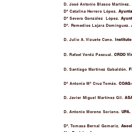
D. José Antonio Blasco Martínez.
Dª Catalina Herrero López.
Ayunta
Dª Severa González López.
Ayunt
Dª. Remedios Lajara Domínguez.
D. Julio A. Vizuete Cano.
Institut
D. Rafael Verdú Pascual.
CRDO Vin
D. Santiago Martínez Gabaldón.
F
Dª Antonia Mª Cruz Tomás.
COAG-
D. Javier Miguel Martínez Gil.
AS
D. Antonio Moreno S
oriano.
UPA.
Dª. Tomasa Bernal Gomariz.
Asoci