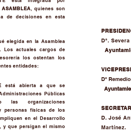
TE está integrada por
u
ASAMBLEA
, quienes son
a de decisiones en esta
PRESIDEN
Dª. Severa
fué elegida en la Asamblea
. Los actuales cargos de
Ayuntamie
tesorería los ostentan los
entes entidades:
VICEPRES
Dª Remedi
E
está abierta a que se
Ayuntamie
 Administraciones Públicas
o las organizaciones
SECRETAR
y personas físicas de los
D. José An
impliquen en el Desarrollo
, y que persigan el mismo
Martínez.