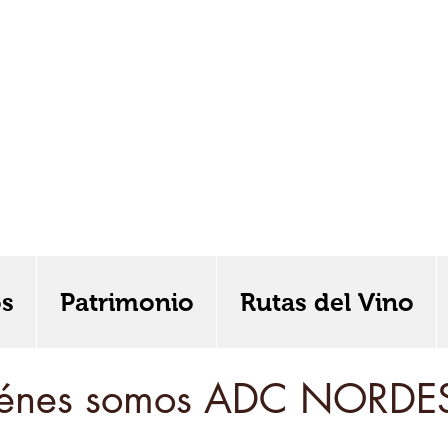
os
Patrimonio
Rutas del Vino
s
Patrimonio
Rutas del Vino
Productos de Calid
énes somos ADC NORDE