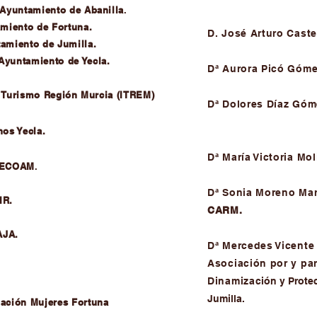
Ayuntamiento de Abanilla
.
miento de Fortuna.
D. José Arturo Cast
amiento de Jumilla.
Ayuntamiento de Yecla.
Dª Aurora Picó Góm
o Turismo Región Murcia (ITREM)
Dª Dolores Díaz Góm
os Yecla.
Dª María Victoria Mo
ECOAM
.
Dª Sonia Moreno Mar
IR.
CARM.
AJA.
Dª Mercedes Vicente
Asociación por y par
Dinamiza
ción y Prote
Jumilla.
ación Mujeres
Fortuna