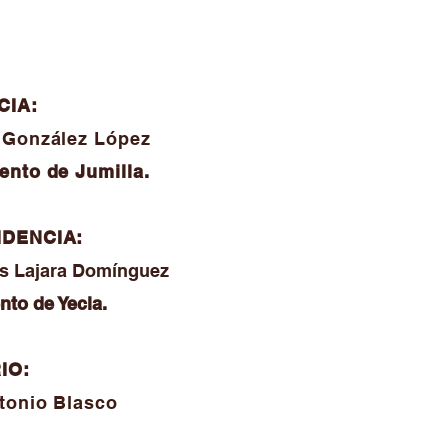
CIA:
 González López
nto de Jumilla.
IDENCIA:
os Lajara Domínguez
nto de Yecla
.
IO:
tonio Blasco