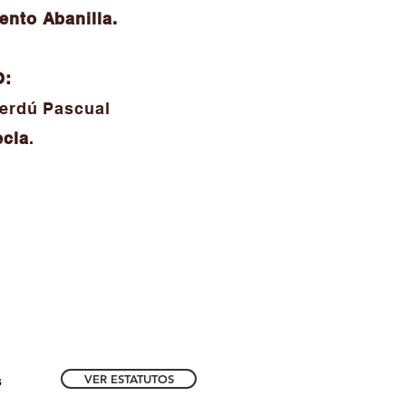
nto Abanilla.
O:
Verdú Pascual
cla
.
VER ESTATUTOS
s