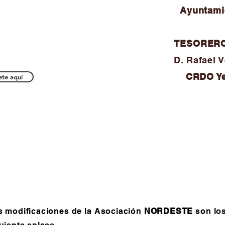
Ayuntamie
TESORER
D. Rafael 
CRDO Ye
ete aquí
us modificaciones de la Asociación
NORDESTE
son lo