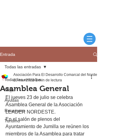
Entrada
Todas las entradas
Asociación Para El Desarrollo Comarcal del Nordeste
Todas las entradas
23 mar 2022
1 min de lectura
Asamblea General
Mujer
El jueves 23 de julio se celebra 
Ayudas
Asamblea General de la Asociación 
Reuniones
LEADER NORDESTE.
En el salón de plenos del 
Turismo
Ayuntamiento de Jumilla se reúnen los 
miembros de la Asamblea para tratar 